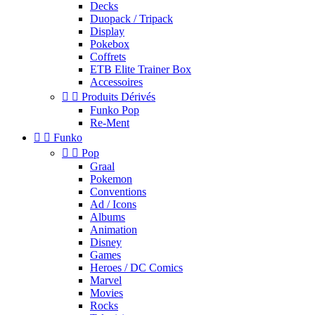
Decks
Duopack / Tripack
Display
Pokebox
Coffrets
ETB Elite Trainer Box
Accessoires


Produits Dérivés
Funko Pop
Re-Ment


Funko


Pop
Graal
Pokemon
Conventions
Ad / Icons
Albums
Animation
Disney
Games
Heroes / DC Comics
Marvel
Movies
Rocks