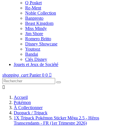
Q Posket
Re-Ment
Noble Collection
Banpresto
Beast Kingdom
Miss Mindy
Jim Shore
Romero Britto
Disney Showcase
Youtooz
Bandai
Clés Disney
Jouets et Jeux de Société
shopping_cart
Panier
0
0


Accueil
Pokémon
À Collectionner
Duopack / Tripack
1X Tripack Pokémon Sticker Méga 2.5 - Héros
Transcendants - FR (1er Trimestre 2026)