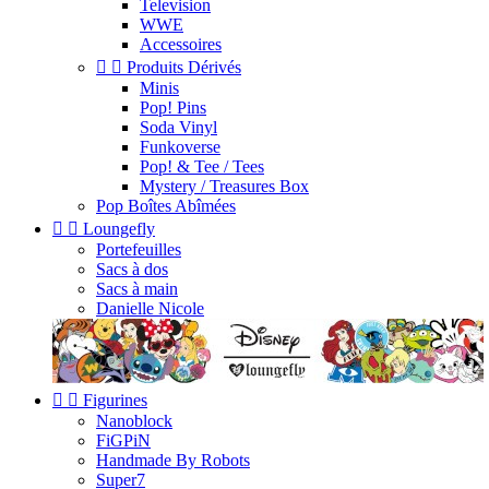
Television
WWE
Accessoires


Produits Dérivés
Minis
Pop! Pins
Soda Vinyl
Funkoverse
Pop! & Tee / Tees
Mystery / Treasures Box
Pop Boîtes Abîmées


Loungefly
Portefeuilles
Sacs à dos
Sacs à main
Danielle Nicole


Figurines
Nanoblock
FiGPiN
Handmade By Robots
Super7