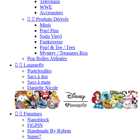
Television
WWE
Accessoires


Produits Dérivés
Minis
Pop! Pins
Soda Vinyl
Funkoverse
Pop! & Tee / Tees
Mystery / Treasures Box
Pop Boîtes Abîmées


Loungefly
Portefeuilles
Sacs à dos
Sacs à main
Danielle Nicole


Figurines
Nanoblock
FiGPiN
Handmade By Robots
Super7