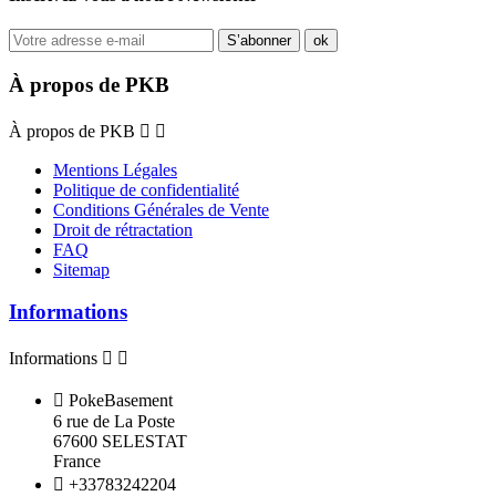
À propos de PKB
À propos de PKB


Mentions Légales
Politique de confidentialité
Conditions Générales de Vente
Droit de rétractation
FAQ
Sitemap
Informations
Informations



PokeBasement
6 rue de La Poste
67600 SELESTAT
France

+33783242204