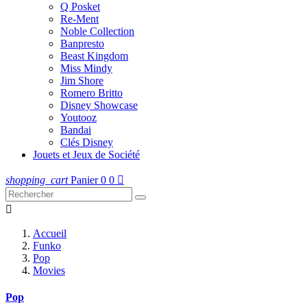
Q Posket
Re-Ment
Noble Collection
Banpresto
Beast Kingdom
Miss Mindy
Jim Shore
Romero Britto
Disney Showcase
Youtooz
Bandai
Clés Disney
Jouets et Jeux de Société
shopping_cart
Panier
0
0


Accueil
Funko
Pop
Movies
Pop