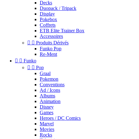
Decks
Duopack / Tripack
Display
Pokebox
Coffrets
ETB Elite Trainer Box
Accessoires


Produits Dérivés
Funko Pop
Re-Ment


Funko


Pop
Graal
Pokemon
Conventions
Ad / Icons
Albums
Animation
Disney
Games
Heroes / DC Comics
Marvel
Movies
Rocks