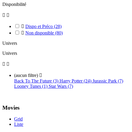
Disponibilité



Dispo et Préco
(28)

Non disponible
(80)
Univers
Univers


(aucun filtre)

Back To The Future (3)
Harry Potter (24)
Jurassic Park (7)
Looney Tunes (1)
Star Wars (7)
Movies
Grid
Liste