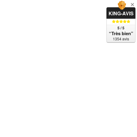
KING-AVIS
5 / 5
“Très bien”
1354 avis