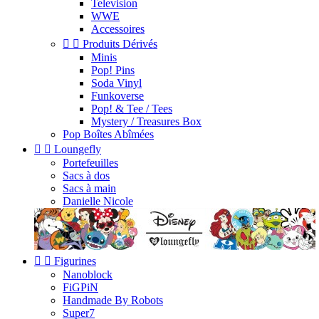
Television
WWE
Accessoires


Produits Dérivés
Minis
Pop! Pins
Soda Vinyl
Funkoverse
Pop! & Tee / Tees
Mystery / Treasures Box
Pop Boîtes Abîmées


Loungefly
Portefeuilles
Sacs à dos
Sacs à main
Danielle Nicole


Figurines
Nanoblock
FiGPiN
Handmade By Robots
Super7