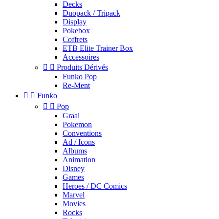
Decks
Duopack / Tripack
Display
Pokebox
Coffrets
ETB Elite Trainer Box
Accessoires


Produits Dérivés
Funko Pop
Re-Ment


Funko


Pop
Graal
Pokemon
Conventions
Ad / Icons
Albums
Animation
Disney
Games
Heroes / DC Comics
Marvel
Movies
Rocks