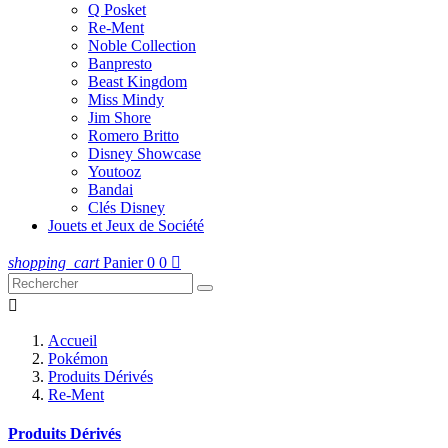
Q Posket
Re-Ment
Noble Collection
Banpresto
Beast Kingdom
Miss Mindy
Jim Shore
Romero Britto
Disney Showcase
Youtooz
Bandai
Clés Disney
Jouets et Jeux de Société
shopping_cart
Panier
0
0


Accueil
Pokémon
Produits Dérivés
Re-Ment
Produits Dérivés