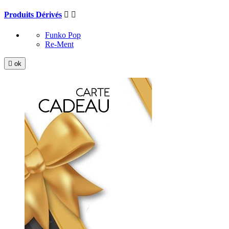
Produits Dérivés


Funko Pop
Re-Ment

ok