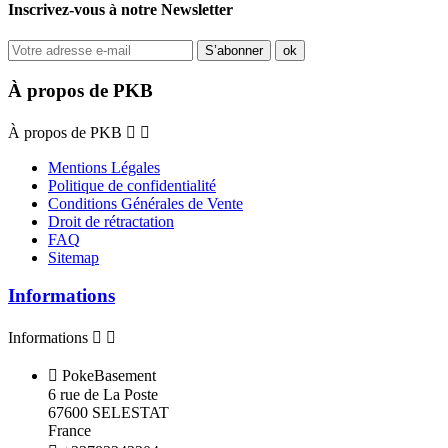
Inscrivez-vous à notre Newsletter
À propos de PKB
À propos de PKB


Mentions Légales
Politique de confidentialité
Conditions Générales de Vente
Droit de rétractation
FAQ
Sitemap
Informations
Informations



PokeBasement
6 rue de La Poste
67600 SELESTAT
France