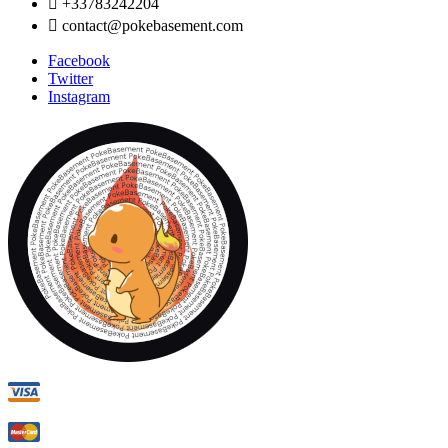

+33783242204

contact@pokebasement.com
Facebook
Twitter
Instagram