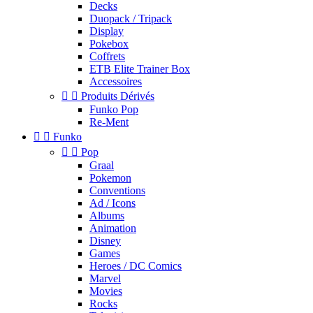
Decks
Duopack / Tripack
Display
Pokebox
Coffrets
ETB Elite Trainer Box
Accessoires


Produits Dérivés
Funko Pop
Re-Ment


Funko


Pop
Graal
Pokemon
Conventions
Ad / Icons
Albums
Animation
Disney
Games
Heroes / DC Comics
Marvel
Movies
Rocks