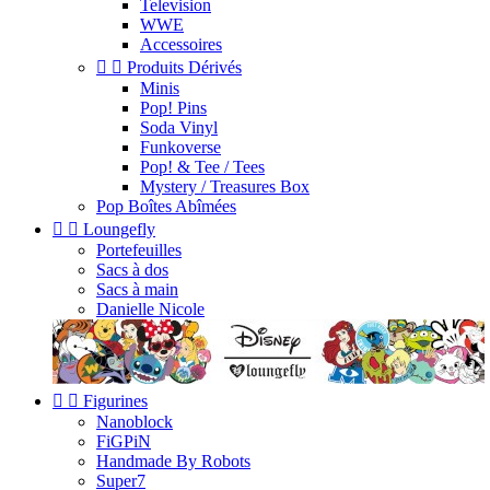
Television
WWE
Accessoires


Produits Dérivés
Minis
Pop! Pins
Soda Vinyl
Funkoverse
Pop! & Tee / Tees
Mystery / Treasures Box
Pop Boîtes Abîmées


Loungefly
Portefeuilles
Sacs à dos
Sacs à main
Danielle Nicole


Figurines
Nanoblock
FiGPiN
Handmade By Robots
Super7