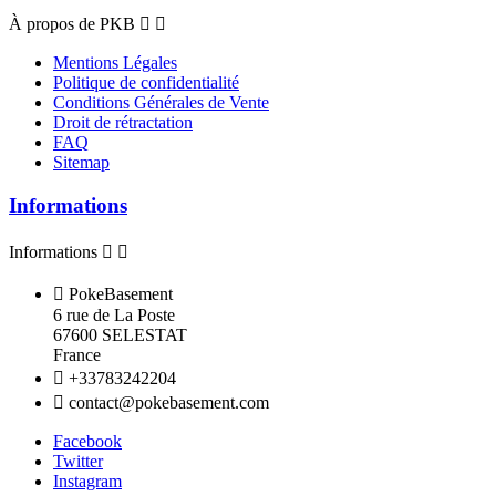
À propos de PKB


Mentions Légales
Politique de confidentialité
Conditions Générales de Vente
Droit de rétractation
FAQ
Sitemap
Informations
Informations



PokeBasement
6 rue de La Poste
67600 SELESTAT
France

+33783242204

contact@pokebasement.com
Facebook
Twitter
Instagram