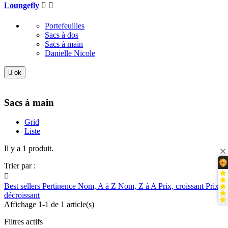
Loungefly


Portefeuilles
Sacs à dos
Sacs à main
Danielle Nicole

ok
Sacs à main
Grid
Liste
Il y a 1 produit.
Trier par :

Best sellers
Pertinence
Nom, A à Z
Nom, Z à A
Prix, croissant
Prix,
décroissant
Affichage 1-1 de 1 article(s)
Filtres actifs