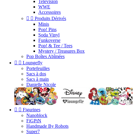
Television
WWE
Accessoires


Produits Dérivés
Minis
Pop! Pins
Soda Vinyl
Funkoverse
Pop! & Tee / Tees
Mystery / Treasures Box
Pop Boîtes Abîmées


Loungefly
Portefeuilles
Sacs à dos
Sacs à main
Danielle Nicole


Figurines
Nanoblock
FiGPiN
Handmade By Robots
Super7