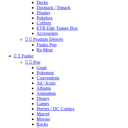
Decks
Duopack / Tripack
Display
Pokebox
Coffrets
ETB Elite Trainer Box
Accessoires


Produits Dérivés
Funko Pop
Re-Ment


Funko


Pop
Graal
Pokemon
Conventions
Ad / Icons
Albums
Animation
Disney
Games
Heroes / DC Comics
Marvel
Movies
Rocks