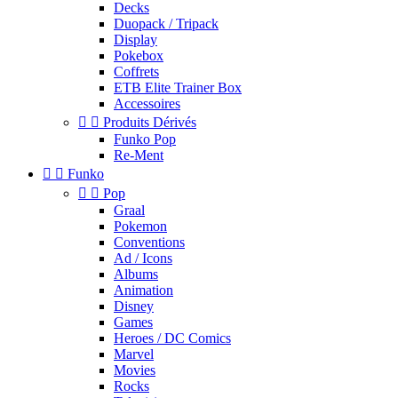
Decks
Duopack / Tripack
Display
Pokebox
Coffrets
ETB Elite Trainer Box
Accessoires


Produits Dérivés
Funko Pop
Re-Ment


Funko


Pop
Graal
Pokemon
Conventions
Ad / Icons
Albums
Animation
Disney
Games
Heroes / DC Comics
Marvel
Movies
Rocks