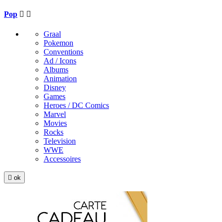
Pop


Graal
Pokemon
Conventions
Ad / Icons
Albums
Animation
Disney
Games
Heroes / DC Comics
Marvel
Movies
Rocks
Television
WWE
Accessoires

ok