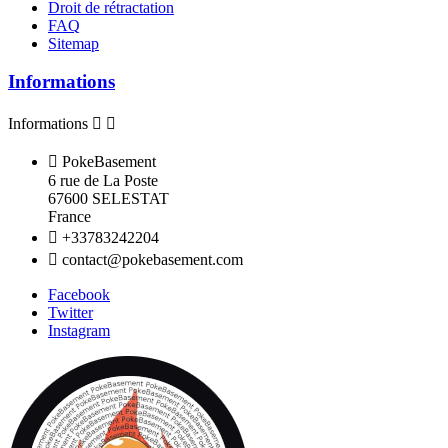
Droit de rétractation
FAQ
Sitemap
Informations
Informations



PokeBasement
6 rue de La Poste
67600 SELESTAT
France

+33783242204

contact@pokebasement.com
Facebook
Twitter
Instagram