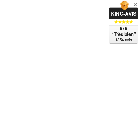
KING-AVIS
5 / 5
“Très bien”
1354 avis