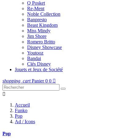
Q Posket
Re-Ment
Noble Collection
Banpresto
Beast Kingdom
Miss Mindy
Jim Shore
Romero Britto
Disney Showcase
Youtooz
Bandai
Clés Disney
Jouets et Jeux de Société
shopping_cart
Panier
0
0


Accueil
Funko
Pop
Ad / Icons
Pop