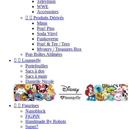
Television
WWE
Accessoires


Produits Dérivés
Minis
Pop! Pins
Soda Vinyl
Funkoverse
Pop! & Tee / Tees
Mystery / Treasures Box
Pop Boîtes Abîmées


Loungefly
Portefeuilles
Sacs à dos
Sacs à main
Danielle Nicole


Figurines
Nanoblock
FiGPiN
Handmade By Robots
Super7