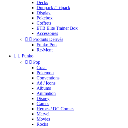
Decks
Duopack / Tripack
Display
Pokebox
Coffrets
ETB Elite Trainer Box
Accessoires


Produits Dérivés
Funko Pop
Re-Ment


Funko


Pop
Graal
Pokemon
Conventions
Ad / Icons
Albums
Animation
Disney
Games
Heroes / DC Comics
Marvel
Movies
Rocks