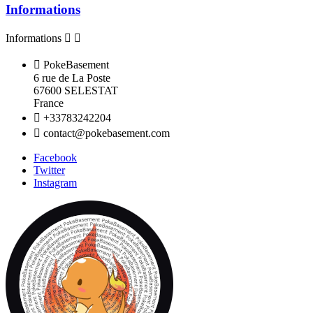
Informations
Informations



PokeBasement
6 rue de La Poste
67600 SELESTAT
France

+33783242204

contact@pokebasement.com
Facebook
Twitter
Instagram