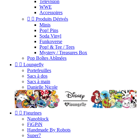
Television
WWE
Accessoires


Produits Dérivés
Minis
Pop! Pins
Soda Vinyl
Funkoverse
Pop! & Tee / Tees
Mystery / Treasures Box
Pop Boîtes Abîmées


Loungefly
Portefeuilles
Sacs à dos
Sacs à main
Danielle Nicole


Figurines
Nanoblock
FiGPiN
Handmade By Robots
Super7