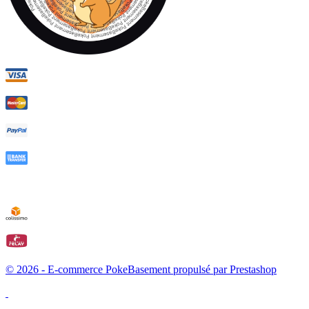
© 2026 - E-commerce PokeBasement propulsé par Prestashop