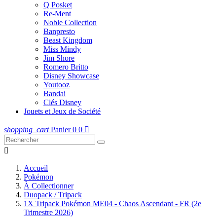
Q Posket
Re-Ment
Noble Collection
Banpresto
Beast Kingdom
Miss Mindy
Jim Shore
Romero Britto
Disney Showcase
Youtooz
Bandai
Clés Disney
Jouets et Jeux de Société
shopping_cart
Panier
0
0


Accueil
Pokémon
À Collectionner
Duopack / Tripack
1X Tripack Pokémon ME04 - Chaos Ascendant - FR (2e
Trimestre 2026)