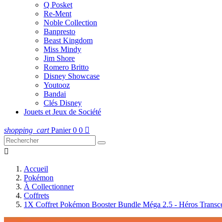
Q Posket
Re-Ment
Noble Collection
Banpresto
Beast Kingdom
Miss Mindy
Jim Shore
Romero Britto
Disney Showcase
Youtooz
Bandai
Clés Disney
Jouets et Jeux de Société
shopping_cart
Panier
0
0


Accueil
Pokémon
À Collectionner
Coffrets
1X Coffret Pokémon Booster Bundle Méga 2.5 - Héros Transce