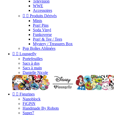
Television
WWE
Accessoires


Produits Dérivés
Minis
Pop! Pins
Soda Vinyl
Funkoverse
Pop! & Tee / Tees
Mystery / Treasures Box
Pop Boîtes Abîmées


Loungefly
Portefeuilles
Sacs à dos
Sacs à main
Danielle Nicole


Figurines
Nanoblock
FiGPiN
Handmade By Robots
Super7