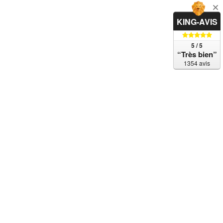
KING-AVIS
5 / 5
“Très bien”
1354 avis