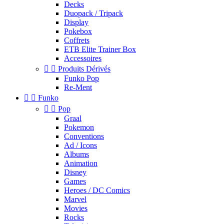
Decks
Duopack / Tripack
Display
Pokebox
Coffrets
ETB Elite Trainer Box
Accessoires


Produits Dérivés
Funko Pop
Re-Ment


Funko


Pop
Graal
Pokemon
Conventions
Ad / Icons
Albums
Animation
Disney
Games
Heroes / DC Comics
Marvel
Movies
Rocks