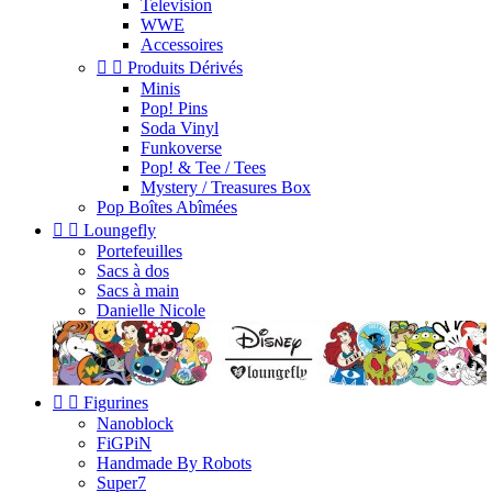
Television
WWE
Accessoires


Produits Dérivés
Minis
Pop! Pins
Soda Vinyl
Funkoverse
Pop! & Tee / Tees
Mystery / Treasures Box
Pop Boîtes Abîmées


Loungefly
Portefeuilles
Sacs à dos
Sacs à main
Danielle Nicole


Figurines
Nanoblock
FiGPiN
Handmade By Robots
Super7