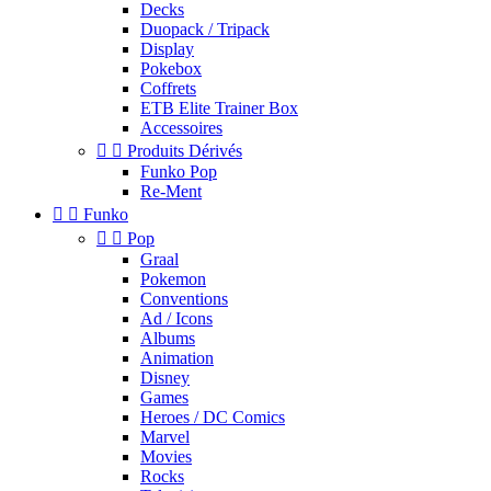
Decks
Duopack / Tripack
Display
Pokebox
Coffrets
ETB Elite Trainer Box
Accessoires


Produits Dérivés
Funko Pop
Re-Ment


Funko


Pop
Graal
Pokemon
Conventions
Ad / Icons
Albums
Animation
Disney
Games
Heroes / DC Comics
Marvel
Movies
Rocks