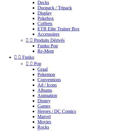
Decks
Duopack / Tripack
Display
Pokebox
Coffrets
ETB Elite Trainer Box
Accessoires


Produits Dérivés
Funko Pop
Re-Ment


Funko


Pop
Graal
Pokemon
Conventions
Ad / Icons
Albums
Animation
Disney
Games
Heroes / DC Comics
Marvel
Movies
Rocks