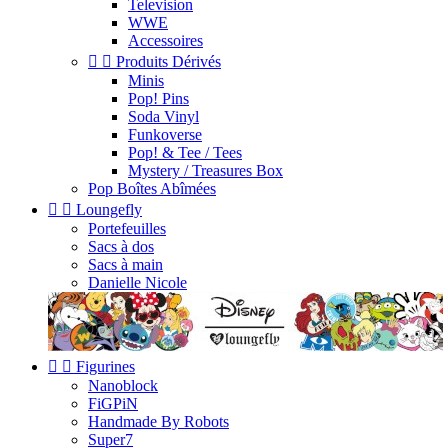
Television
WWE
Accessoires


Produits Dérivés
Minis
Pop! Pins
Soda Vinyl
Funkoverse
Pop! & Tee / Tees
Mystery / Treasures Box
Pop Boîtes Abîmées


Loungefly
Portefeuilles
Sacs à dos
Sacs à main
Danielle Nicole


Figurines
Nanoblock
FiGPiN
Handmade By Robots
Super7