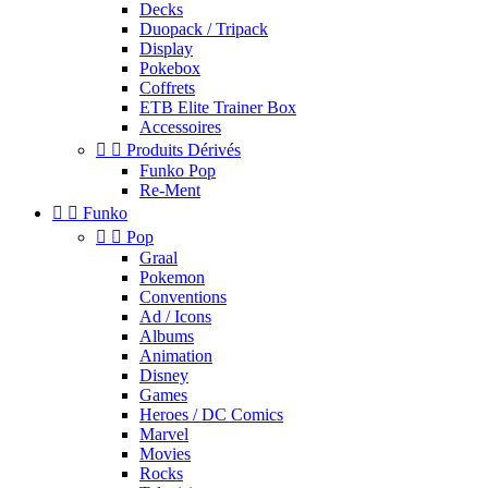
Decks
Duopack / Tripack
Display
Pokebox
Coffrets
ETB Elite Trainer Box
Accessoires


Produits Dérivés
Funko Pop
Re-Ment


Funko


Pop
Graal
Pokemon
Conventions
Ad / Icons
Albums
Animation
Disney
Games
Heroes / DC Comics
Marvel
Movies
Rocks