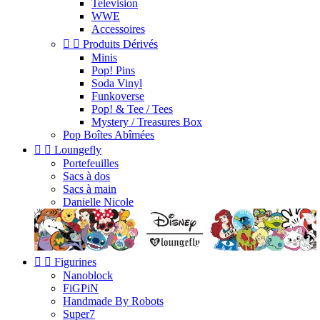
Television
WWE
Accessoires


Produits Dérivés
Minis
Pop! Pins
Soda Vinyl
Funkoverse
Pop! & Tee / Tees
Mystery / Treasures Box
Pop Boîtes Abîmées


Loungefly
Portefeuilles
Sacs à dos
Sacs à main
Danielle Nicole


Figurines
Nanoblock
FiGPiN
Handmade By Robots
Super7