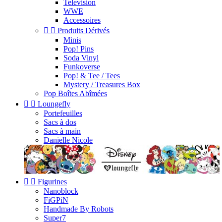
Television
WWE
Accessoires


Produits Dérivés
Minis
Pop! Pins
Soda Vinyl
Funkoverse
Pop! & Tee / Tees
Mystery / Treasures Box
Pop Boîtes Abîmées


Loungefly
Portefeuilles
Sacs à dos
Sacs à main
Danielle Nicole


Figurines
Nanoblock
FiGPiN
Handmade By Robots
Super7