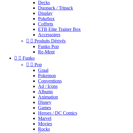
Decks
Duopack / Tripack
Display
Pokebox
Coffrets
ETB Elite Trainer Box
Accessoires


Produits Dérivés
Funko Pop
Re-Ment


Funko


Pop
Graal
Pokemon
Conventions
Ad / Icons
Albums
Animation
Disney
Games
Heroes / DC Comics
Marvel
Movies
Rocks