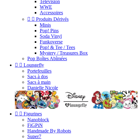
Television
WWE
Accessoires


Produits Dérivés
Minis
Pop! Pins
Soda Vinyl
Funkoverse
Pop! & Tee / Tees
Mystery / Treasures Box
Pop Boîtes Abîmées


Loungefly
Portefeuilles
Sacs à dos
Sacs à main
Danielle Nicole


Figurines
Nanoblock
FiGPiN
Handmade By Robots
Super7