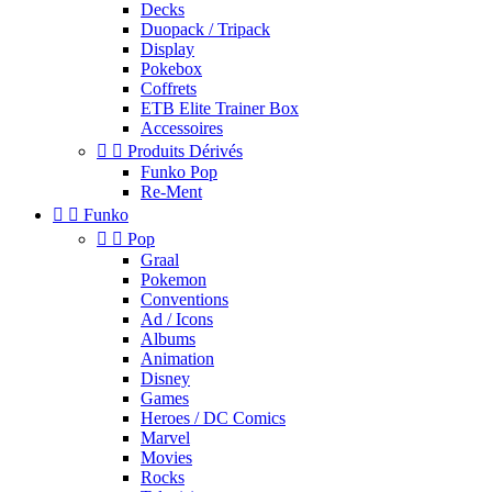
Decks
Duopack / Tripack
Display
Pokebox
Coffrets
ETB Elite Trainer Box
Accessoires


Produits Dérivés
Funko Pop
Re-Ment


Funko


Pop
Graal
Pokemon
Conventions
Ad / Icons
Albums
Animation
Disney
Games
Heroes / DC Comics
Marvel
Movies
Rocks