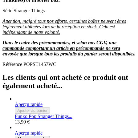
Thickness) or in sorter box.
Série Stranger Things.
Attention, malgré tous nos efforts, certaines boîtes peuvent êtres
légèrement abîmées lors de la réception en stock. Cela est
indépendant de notre volonté.
Dans le cadre des précommandes, et selon nos CGV, une
commande comportant un article en précommande ne sera
envoyée que lorsque tous les produits du panier seront disponibles.
Référence
POPST1457WC
Les clients qui ont acheté ce produit ont
également acheté...
Aperçu rapide
Ajouter au panier
Funko Pop Stranger Things...
13,90 €
Aperçu rapide