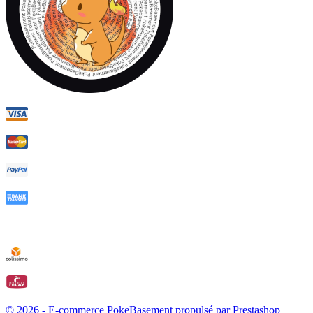
© 2026 - E-commerce PokeBasement propulsé par Prestashop