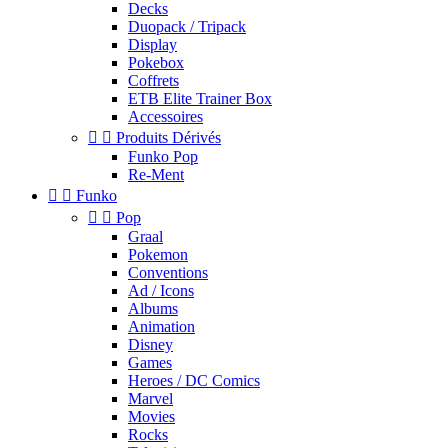
Decks
Duopack / Tripack
Display
Pokebox
Coffrets
ETB Elite Trainer Box
Accessoires


Produits Dérivés
Funko Pop
Re-Ment


Funko


Pop
Graal
Pokemon
Conventions
Ad / Icons
Albums
Animation
Disney
Games
Heroes / DC Comics
Marvel
Movies
Rocks