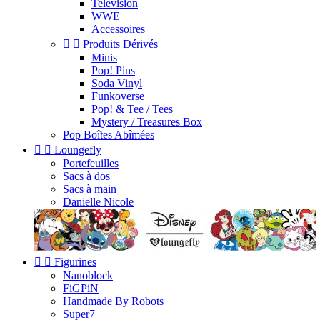
Television
WWE
Accessoires


Produits Dérivés
Minis
Pop! Pins
Soda Vinyl
Funkoverse
Pop! & Tee / Tees
Mystery / Treasures Box
Pop Boîtes Abîmées


Loungefly
Portefeuilles
Sacs à dos
Sacs à main
Danielle Nicole


Figurines
Nanoblock
FiGPiN
Handmade By Robots
Super7