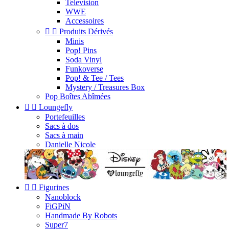
Television
WWE
Accessoires


Produits Dérivés
Minis
Pop! Pins
Soda Vinyl
Funkoverse
Pop! & Tee / Tees
Mystery / Treasures Box
Pop Boîtes Abîmées


Loungefly
Portefeuilles
Sacs à dos
Sacs à main
Danielle Nicole


Figurines
Nanoblock
FiGPiN
Handmade By Robots
Super7