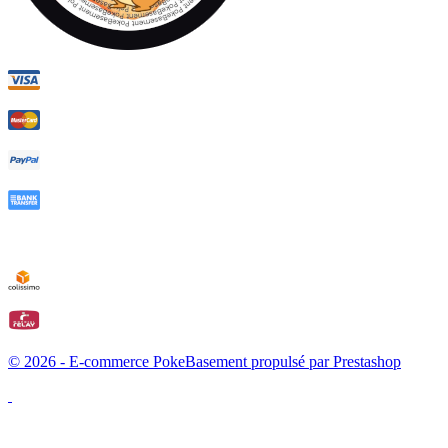
© 2026 - E-commerce PokeBasement propulsé par Prestashop