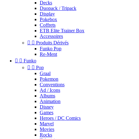
Decks
Duopack / Tripack
Display
Pokebox
Coffrets
ETB Elite Trainer Box
Accessoires


Produits Dérivés
Funko Pop
Re-Ment


Funko


Pop
Graal
Pokemon
Conventions
Ad / Icons
Albums
Animation
Disney
Games
Heroes / DC Comics
Marvel
Movies
Rocks