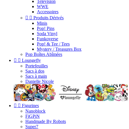
Television
WWE
Accessoires


Produits Dérivés
Minis
Pop! Pins
Soda Vinyl
Funkoverse
Pop! & Tee / Tees
Mystery / Treasures Box
Pop Boîtes Abîmées


Loungefly
Portefeuilles
Sacs à dos
Sacs à main
Danielle Nicole


Figurines
Nanoblock
FiGPiN
Handmade By Robots
Super7