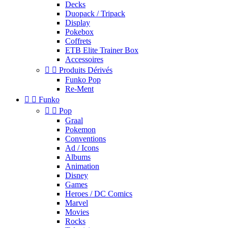
Decks
Duopack / Tripack
Display
Pokebox
Coffrets
ETB Elite Trainer Box
Accessoires


Produits Dérivés
Funko Pop
Re-Ment


Funko


Pop
Graal
Pokemon
Conventions
Ad / Icons
Albums
Animation
Disney
Games
Heroes / DC Comics
Marvel
Movies
Rocks