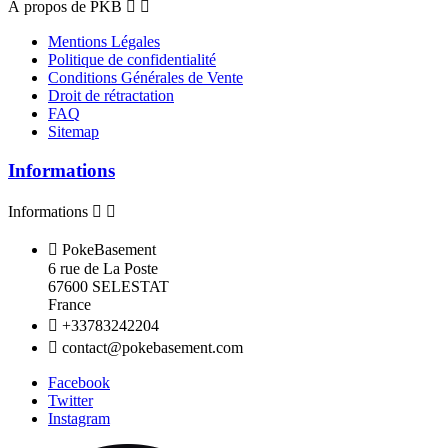
À propos de PKB


Mentions Légales
Politique de confidentialité
Conditions Générales de Vente
Droit de rétractation
FAQ
Sitemap
Informations
Informations



PokeBasement
6 rue de La Poste
67600 SELESTAT
France

+33783242204

contact@pokebasement.com
Facebook
Twitter
Instagram