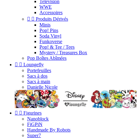
Television
WWE
Accessoires


Produits Dérivés
Minis
Pop! Pins
Soda Vinyl
Funkoverse
Pop! & Tee / Tees
Mystery / Treasures Box
Pop Boîtes Abîmées


Loungefly
Portefeuilles
Sacs à dos
Sacs à main
Danielle Nicole


Figurines
Nanoblock
FiGPiN
Handmade By Robots
Super7