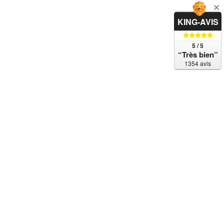
KING-AVIS
5 / 5
“Très bien”
1354 avis