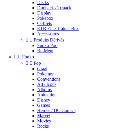
Decks
Duopack / Tripack
Display
Pokebox
Coffrets
ETB Elite Trainer Box
Accessoires


Produits Dérivés
Funko Pop
Re-Ment


Funko


Pop
Graal
Pokemon
Conventions
Ad / Icons
Albums
Animation
Disney
Games
Heroes / DC Comics
Marvel
Movies
Rocks