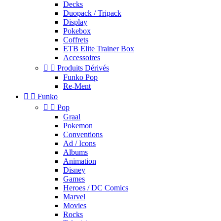
Decks
Duopack / Tripack
Display
Pokebox
Coffrets
ETB Elite Trainer Box
Accessoires


Produits Dérivés
Funko Pop
Re-Ment


Funko


Pop
Graal
Pokemon
Conventions
Ad / Icons
Albums
Animation
Disney
Games
Heroes / DC Comics
Marvel
Movies
Rocks