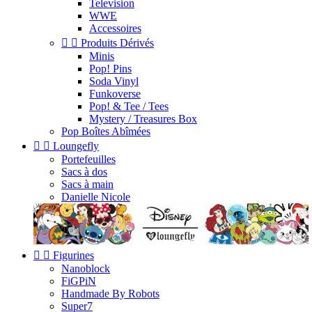
Television
WWE
Accessoires


Produits Dérivés
Minis
Pop! Pins
Soda Vinyl
Funkoverse
Pop! & Tee / Tees
Mystery / Treasures Box
Pop Boîtes Abîmées


Loungefly
Portefeuilles
Sacs à dos
Sacs à main
Danielle Nicole


Figurines
Nanoblock
FiGPiN
Handmade By Robots
Super7