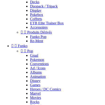
Decks
Duopack / Tripack
Display
Pokebox
Coffrets
ETB Elite Trainer Box
Accessoires


Produits Dérivés
Funko Pop
Re-Ment


Funko


Pop
Graal
Pokemon
Conventions
Ad / Icons
Albums
Animation
Disney
Games
Heroes / DC Comics
Marvel
Movies
Rocks