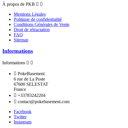
À propos de PKB


Mentions Légales
Politique de confidentialité
Conditions Générales de Vente
Droit de rétractation
FAQ
Sitemap
Informations
Informations



PokeBasement
6 rue de La Poste
67600 SELESTAT
France

+33783242204

contact@pokebasement.com
Facebook
Twitter
Instagram