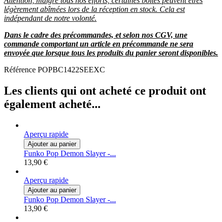
Attention, malgré tous nos efforts, certaines boîtes peuvent êtres
légèrement abîmées lors de la réception en stock. Cela est
indépendant de notre volonté.
Dans le cadre des précommandes, et selon nos CGV, une
commande comportant un article en précommande ne sera
envoyée que lorsque tous les produits du panier seront disponibles.
Référence
POPBC1422SEEXC
Les clients qui ont acheté ce produit ont
également acheté...
Aperçu rapide
Ajouter au panier
Funko Pop Demon Slayer -...
13,90 €
Aperçu rapide
Ajouter au panier
Funko Pop Demon Slayer -...
13,90 €