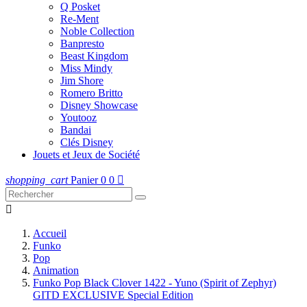
Q Posket
Re-Ment
Noble Collection
Banpresto
Beast Kingdom
Miss Mindy
Jim Shore
Romero Britto
Disney Showcase
Youtooz
Bandai
Clés Disney
Jouets et Jeux de Société
shopping_cart
Panier
0
0


Accueil
Funko
Pop
Animation
Funko Pop Black Clover 1422 - Yuno (Spirit of Zephyr)
GITD EXCLUSIVE Special Edition