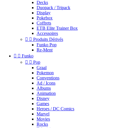
Decks
Duopack / Tripack
Display
Pokebox
Coffrets
ETB Elite Trainer Box
Accessoires


Produits Dérivés
Funko Pop
Re-Ment


Funko


Pop
Graal
Pokemon
Conventions
Ad / Icons
Albums
Animation
Disney
Games
Heroes / DC Comics
Marvel
Movies
Rocks