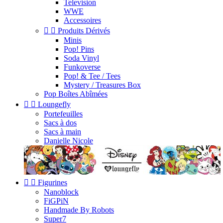
Television
WWE
Accessoires


Produits Dérivés
Minis
Pop! Pins
Soda Vinyl
Funkoverse
Pop! & Tee / Tees
Mystery / Treasures Box
Pop Boîtes Abîmées


Loungefly
Portefeuilles
Sacs à dos
Sacs à main
Danielle Nicole


Figurines
Nanoblock
FiGPiN
Handmade By Robots
Super7