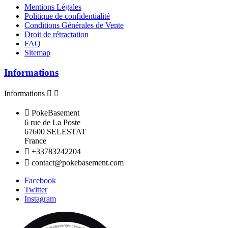
Mentions Légales
Politique de confidentialité
Conditions Générales de Vente
Droit de rétractation
FAQ
Sitemap
Informations
Informations



PokeBasement
6 rue de La Poste
67600 SELESTAT
France

+33783242204

contact@pokebasement.com
Facebook
Twitter
Instagram