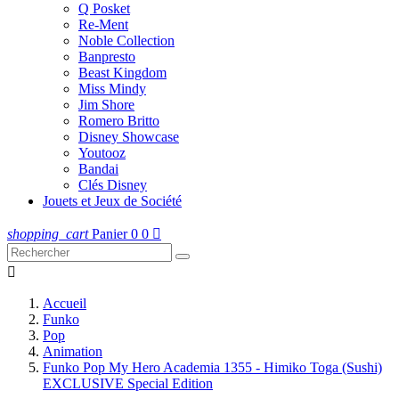
Q Posket
Re-Ment
Noble Collection
Banpresto
Beast Kingdom
Miss Mindy
Jim Shore
Romero Britto
Disney Showcase
Youtooz
Bandai
Clés Disney
Jouets et Jeux de Société
shopping_cart
Panier
0
0


Accueil
Funko
Pop
Animation
Funko Pop My Hero Academia 1355 - Himiko Toga (Sushi)
EXCLUSIVE Special Edition