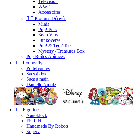
Television
WWE
Accessoires


Produits Dérivés
Minis
Pop! Pins
Soda Vinyl
Funkoverse
Pop! & Tee / Tees
Mystery / Treasures Box
Pop Boîtes Abîmées


Loungefly
Portefeuilles
Sacs à dos
Sacs à main
Danielle Nicole


Figurines
Nanoblock
FiGPiN
Handmade By Robots
Super7