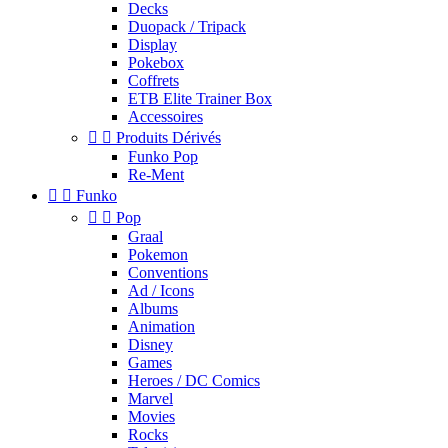
Decks
Duopack / Tripack
Display
Pokebox
Coffrets
ETB Elite Trainer Box
Accessoires


Produits Dérivés
Funko Pop
Re-Ment


Funko


Pop
Graal
Pokemon
Conventions
Ad / Icons
Albums
Animation
Disney
Games
Heroes / DC Comics
Marvel
Movies
Rocks