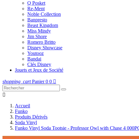
Q Posket
Re-Ment
Noble Collection
Banpresto
Beast Kingdom
Miss Mindy
Jim Shore
Romero Britto
Disney Showcase
Youtooz
Bandai
Clés Disney
Jouets et Jeux de Société
shopping_cart
Panier
0
0


Accueil
Funko
Produits Dérivés
Soda Vinyl
Funko Vinyl Soda Tootsie - Professor Owl with Chase 4 000P