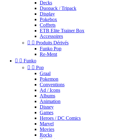
Decks
Duopack / Tripack
Display
Pokebox
Coffrets
ETB Elite Trainer Box
Accessoires


Produits Dérivés
Funko Pop
Re-Ment


Funko


Pop
Graal
Pokemon
Conventions
Ad / Icons
Albums
Animation
Disney
Games
Heroes / DC Comics
Marvel
Movies
Rocks