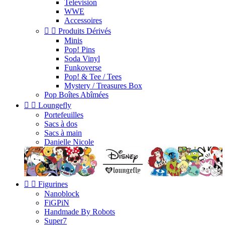
Television
WWE
Accessoires


Produits Dérivés
Minis
Pop! Pins
Soda Vinyl
Funkoverse
Pop! & Tee / Tees
Mystery / Treasures Box
Pop Boîtes Abîmées


Loungefly
Portefeuilles
Sacs à dos
Sacs à main
Danielle Nicole


Figurines
Nanoblock
FiGPiN
Handmade By Robots
Super7