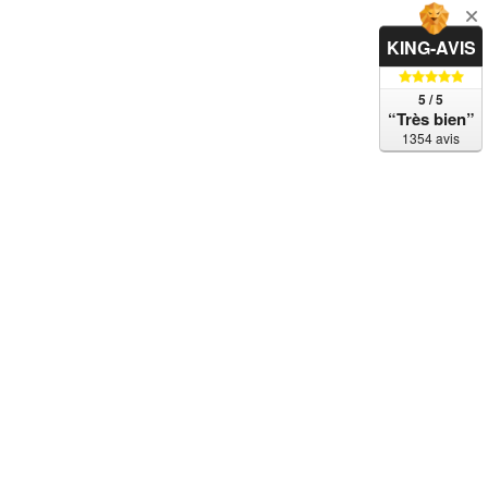
KING-AVIS
5 / 5
“Très bien”
1354 avis