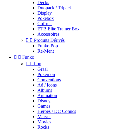
Decks
Duopack / Tripack
Display
Pokebox
Coffrets
ETB Elite Trainer Box
Accessoires


Produits Dérivés
Funko Pop
Re-Ment


Funko


Pop
Graal
Pokemon
Conventions
Ad / Icons
Albums
Animation
Disney
Games
Heroes / DC Comics
Marvel
Movies
Rocks