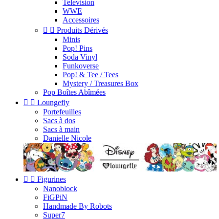
Television
WWE
Accessoires


Produits Dérivés
Minis
Pop! Pins
Soda Vinyl
Funkoverse
Pop! & Tee / Tees
Mystery / Treasures Box
Pop Boîtes Abîmées


Loungefly
Portefeuilles
Sacs à dos
Sacs à main
Danielle Nicole


Figurines
Nanoblock
FiGPiN
Handmade By Robots
Super7