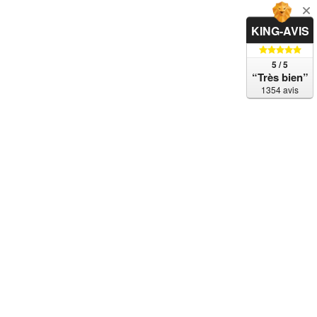
KING-AVIS
5 / 5
“Très bien”
1354 avis