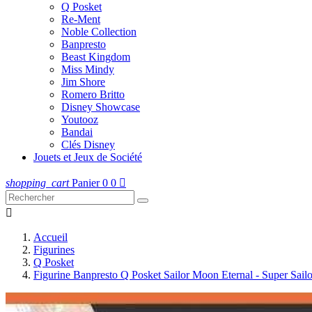
Q Posket
Re-Ment
Noble Collection
Banpresto
Beast Kingdom
Miss Mindy
Jim Shore
Romero Britto
Disney Showcase
Youtooz
Bandai
Clés Disney
Jouets et Jeux de Société
shopping_cart
Panier
0
0


Accueil
Figurines
Q Posket
Figurine Banpresto Q Posket Sailor Moon Eternal - Super Sail