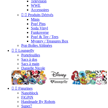
Television
WWE
Accessoires


Produits Dérivés
Minis
Pop! Pins
Soda Vinyl
Funkoverse
Pop! & Tee / Tees
Mystery / Treasures Box
Pop Boîtes Abîmées


Loungefly
Portefeuilles
Sacs à dos
Sacs à main
Danielle Nicole


Figurines
Nanoblock
FiGPiN
Handmade By Robots
Super7