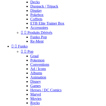
Decks
Duopack / Tripack
Display
Pokebox
Coffrets
ETB Elite Trainer Box
Accessoires


Produits Dérivés
Funko Pop
Re-Ment


Funko


Pop
Graal
Pokemon
Conventions
Ad / Icons
Albums
Animation
Disney
Games
Heroes / DC Comics
Marvel
Movies
Rocks