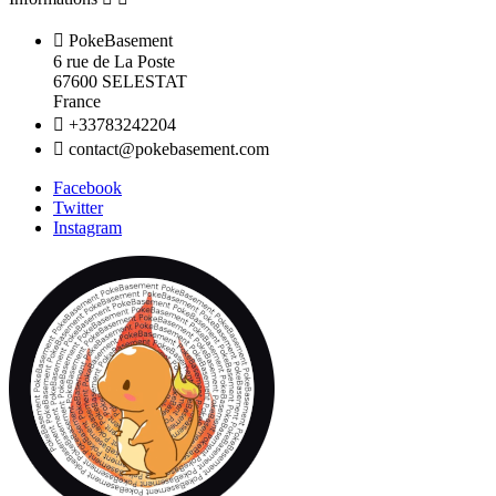

PokeBasement
6 rue de La Poste
67600 SELESTAT
France

+33783242204

contact@pokebasement.com
Facebook
Twitter
Instagram