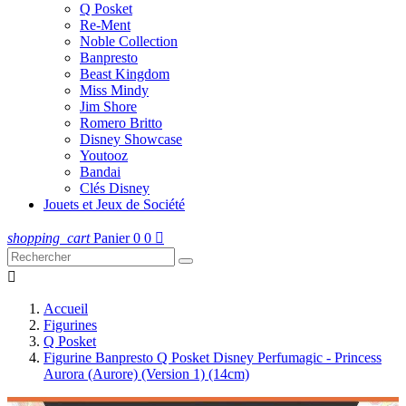
Q Posket
Re-Ment
Noble Collection
Banpresto
Beast Kingdom
Miss Mindy
Jim Shore
Romero Britto
Disney Showcase
Youtooz
Bandai
Clés Disney
Jouets et Jeux de Société
shopping_cart
Panier
0
0


Accueil
Figurines
Q Posket
Figurine Banpresto Q Posket Disney Perfumagic - Princess
Aurora (Aurore) (Version 1) (14cm)