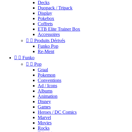
Decks
Duopack / Tripack
Display
Pokebox
Coffrets
ETB Elite Trainer Box
Accessoires


Produits Dérivés
Funko Pop
Re-Ment


Funko


Pop
Graal
Pokemon
Conventions
Ad / Icons
Albums
Animation
Disney
Games
Heroes / DC Comics
Marvel
Movies
Rocks