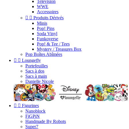
Television
WWE
Accessoires


Produits Dérivés
Minis
Pop! Pins
Soda Vinyl
Funkoverse
Pop! & Tee / Tees
Mystery / Treasures Box
Pop Boîtes Abîmées


Loungefly
Portefeuilles
Sacs à dos
Sacs à main
Danielle Nicole


Figurines
Nanoblock
FiGPiN
Handmade By Robots
Super7