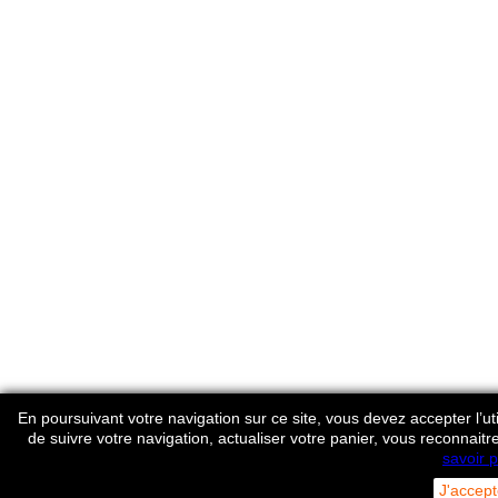
En poursuivant votre navigation sur ce site, vous devez accepter l’util
de suivre votre navigation, actualiser votre panier, vous reconnaitr
savoir p
J'accept