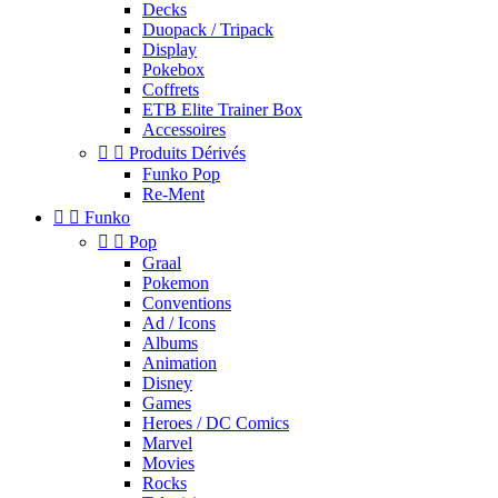
Decks
Duopack / Tripack
Display
Pokebox
Coffrets
ETB Elite Trainer Box
Accessoires


Produits Dérivés
Funko Pop
Re-Ment


Funko


Pop
Graal
Pokemon
Conventions
Ad / Icons
Albums
Animation
Disney
Games
Heroes / DC Comics
Marvel
Movies
Rocks