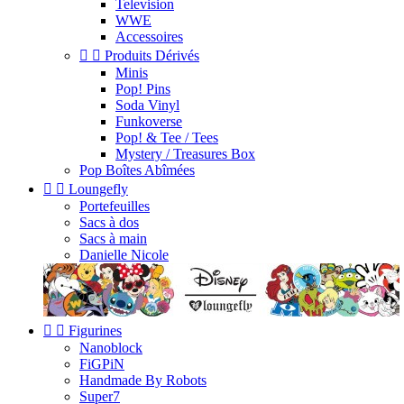
Television
WWE
Accessoires


Produits Dérivés
Minis
Pop! Pins
Soda Vinyl
Funkoverse
Pop! & Tee / Tees
Mystery / Treasures Box
Pop Boîtes Abîmées


Loungefly
Portefeuilles
Sacs à dos
Sacs à main
Danielle Nicole


Figurines
Nanoblock
FiGPiN
Handmade By Robots
Super7