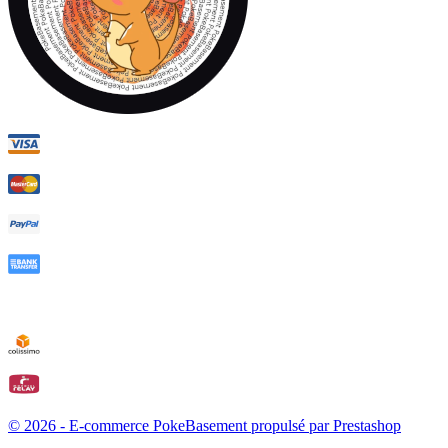
© 2026 - E-commerce PokeBasement propulsé par Prestashop