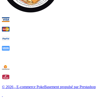
© 2026 - E-commerce PokeBasement propulsé par Prestashop