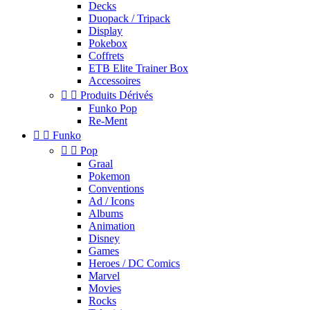
Decks
Duopack / Tripack
Display
Pokebox
Coffrets
ETB Elite Trainer Box
Accessoires


Produits Dérivés
Funko Pop
Re-Ment


Funko


Pop
Graal
Pokemon
Conventions
Ad / Icons
Albums
Animation
Disney
Games
Heroes / DC Comics
Marvel
Movies
Rocks