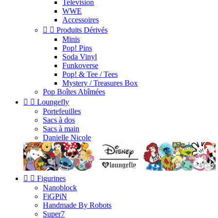
Television
WWE
Accessoires


Produits Dérivés
Minis
Pop! Pins
Soda Vinyl
Funkoverse
Pop! & Tee / Tees
Mystery / Treasures Box
Pop Boîtes Abîmées


Loungefly
Portefeuilles
Sacs à dos
Sacs à main
Danielle Nicole


Figurines
Nanoblock
FiGPiN
Handmade By Robots
Super7