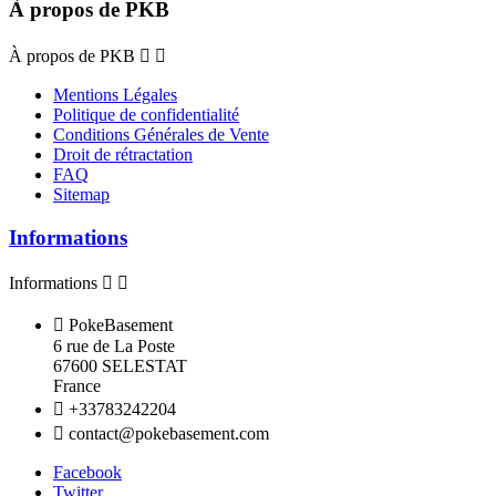
À propos de PKB
À propos de PKB


Mentions Légales
Politique de confidentialité
Conditions Générales de Vente
Droit de rétractation
FAQ
Sitemap
Informations
Informations



PokeBasement
6 rue de La Poste
67600 SELESTAT
France

+33783242204

contact@pokebasement.com
Facebook
Twitter