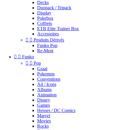
Decks
Duopack / Tripack
Display
Pokebox
Coffrets
ETB Elite Trainer Box
Accessoires


Produits Dérivés
Funko Pop
Re-Ment


Funko


Pop
Graal
Pokemon
Conventions
Ad / Icons
Albums
Animation
Disney
Games
Heroes / DC Comics
Marvel
Movies
Rocks