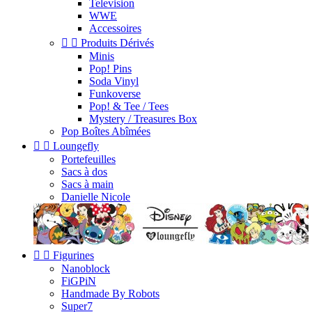
Television
WWE
Accessoires


Produits Dérivés
Minis
Pop! Pins
Soda Vinyl
Funkoverse
Pop! & Tee / Tees
Mystery / Treasures Box
Pop Boîtes Abîmées


Loungefly
Portefeuilles
Sacs à dos
Sacs à main
Danielle Nicole


Figurines
Nanoblock
FiGPiN
Handmade By Robots
Super7