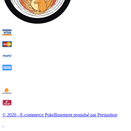
© 2026 - E-commerce PokeBasement propulsé par Prestashop