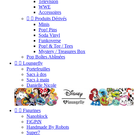
Television
WWE
Accessoires


Produits Dérivés
Minis
Pop! Pins
Soda Vinyl
Funkoverse
Pop! & Tee / Tees
Mystery / Treasures Box
Pop Boîtes Abîmées


Loungefly
Portefeuilles
Sacs à dos
Sacs à main
Danielle Nicole


Figurines
Nanoblock
FiGPiN
Handmade By Robots
Super7