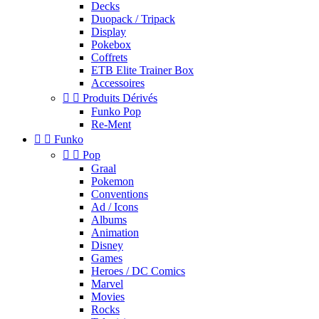
Decks
Duopack / Tripack
Display
Pokebox
Coffrets
ETB Elite Trainer Box
Accessoires


Produits Dérivés
Funko Pop
Re-Ment


Funko


Pop
Graal
Pokemon
Conventions
Ad / Icons
Albums
Animation
Disney
Games
Heroes / DC Comics
Marvel
Movies
Rocks