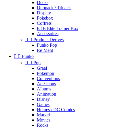
Decks
Duopack / Tripack
Display
Pokebox
Coffrets
ETB Elite Trainer Box
Accessoires


Produits Dérivés
Funko Pop
Re-Ment


Funko


Pop
Graal
Pokemon
Conventions
Ad / Icons
Albums
Animation
Disney
Games
Heroes / DC Comics
Marvel
Movies
Rocks