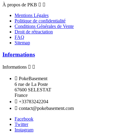
À propos de PKB


Mentions Légales
Politique de confidentialité
Conditions Générales de Vente
Droit de rétractation
FAQ
Sitemap
Informations
Informations



PokeBasement
6 rue de La Poste
67600 SELESTAT
France

+33783242204

contact@pokebasement.com
Facebook
Twitter
Instagram