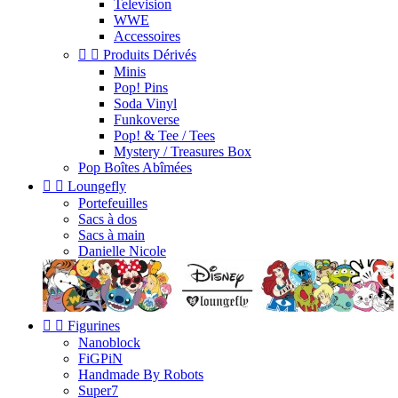
Television
WWE
Accessoires


Produits Dérivés
Minis
Pop! Pins
Soda Vinyl
Funkoverse
Pop! & Tee / Tees
Mystery / Treasures Box
Pop Boîtes Abîmées


Loungefly
Portefeuilles
Sacs à dos
Sacs à main
Danielle Nicole


Figurines
Nanoblock
FiGPiN
Handmade By Robots
Super7