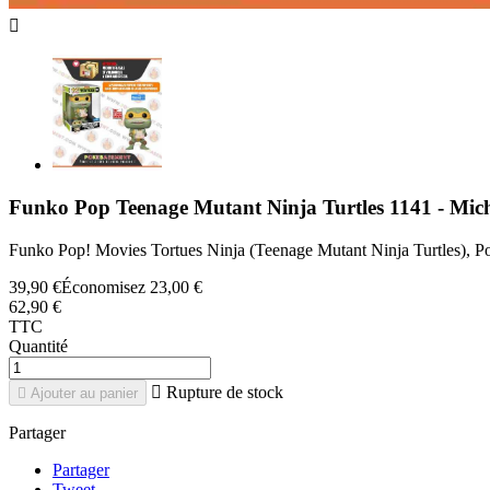

Funko Pop Teenage Mutant Ninja Turtles 1141 - Mi
Funko Pop! Movies Tortues Ninja (Teenage Mutant Ninja Turtles), Po
39,90 €
Économisez 23,00 €
62,90 €
TTC
Quantité

Rupture de stock

Ajouter au panier
Partager
Partager
Tweet