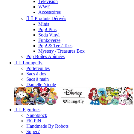
Television
WWE
Accessoires


Produits Dérivés
Minis
Pop! Pins
Soda Vinyl
Funkoverse
Pop! & Tee / Tees
Mystery / Treasures Box
Pop Boîtes Abîmées


Loungefly
Portefeuilles
Sacs à dos
Sacs à main
Danielle Nicole


Figurines
Nanoblock
FiGPiN
Handmade By Robots
Super7