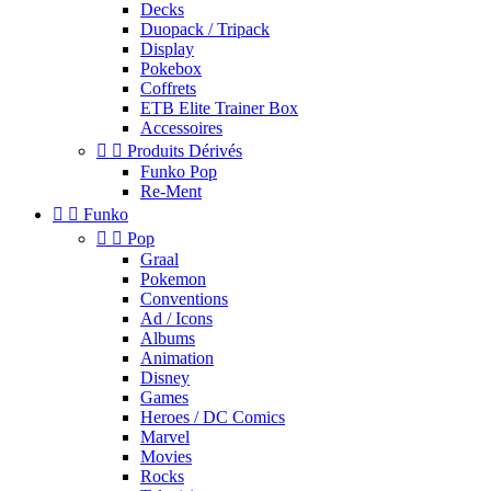
Decks
Duopack / Tripack
Display
Pokebox
Coffrets
ETB Elite Trainer Box
Accessoires


Produits Dérivés
Funko Pop
Re-Ment


Funko


Pop
Graal
Pokemon
Conventions
Ad / Icons
Albums
Animation
Disney
Games
Heroes / DC Comics
Marvel
Movies
Rocks