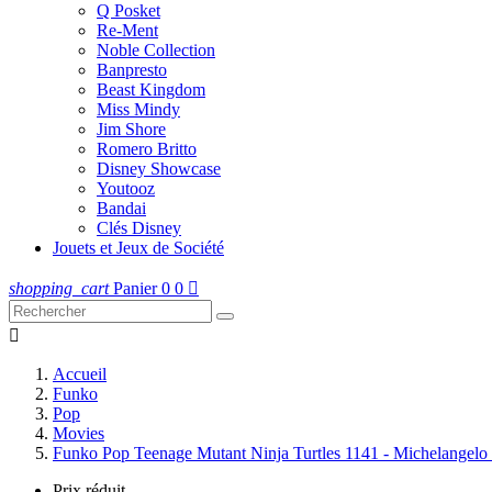
Q Posket
Re-Ment
Noble Collection
Banpresto
Beast Kingdom
Miss Mindy
Jim Shore
Romero Britto
Disney Showcase
Youtooz
Bandai
Clés Disney
Jouets et Jeux de Société
shopping_cart
Panier
0
0


Accueil
Funko
Pop
Movies
Funko Pop Teenage Mutant Ninja Turtles 1141 - Michelange
Prix réduit