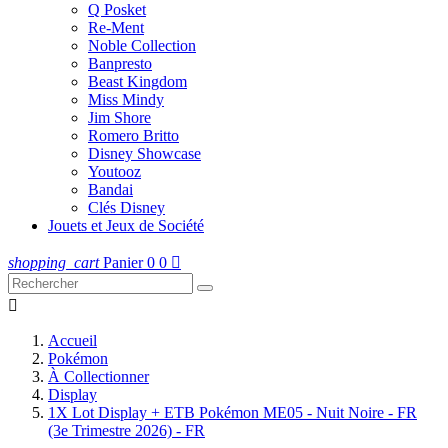
Q Posket
Re-Ment
Noble Collection
Banpresto
Beast Kingdom
Miss Mindy
Jim Shore
Romero Britto
Disney Showcase
Youtooz
Bandai
Clés Disney
Jouets et Jeux de Société
shopping_cart
Panier
0
0


Accueil
Pokémon
À Collectionner
Display
1X Lot Display + ETB Pokémon ME05 - Nuit Noire - FR
(3e Trimestre 2026) - FR