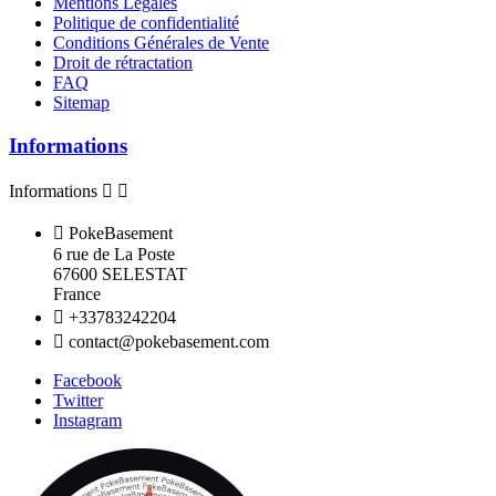
Mentions Légales
Politique de confidentialité
Conditions Générales de Vente
Droit de rétractation
FAQ
Sitemap
Informations
Informations



PokeBasement
6 rue de La Poste
67600 SELESTAT
France

+33783242204

contact@pokebasement.com
Facebook
Twitter
Instagram