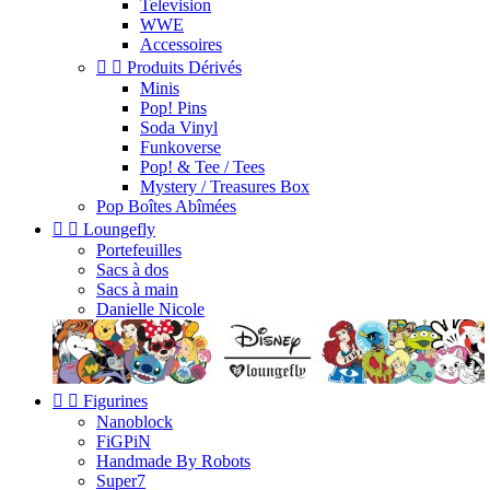
Television
WWE
Accessoires


Produits Dérivés
Minis
Pop! Pins
Soda Vinyl
Funkoverse
Pop! & Tee / Tees
Mystery / Treasures Box
Pop Boîtes Abîmées


Loungefly
Portefeuilles
Sacs à dos
Sacs à main
Danielle Nicole


Figurines
Nanoblock
FiGPiN
Handmade By Robots
Super7