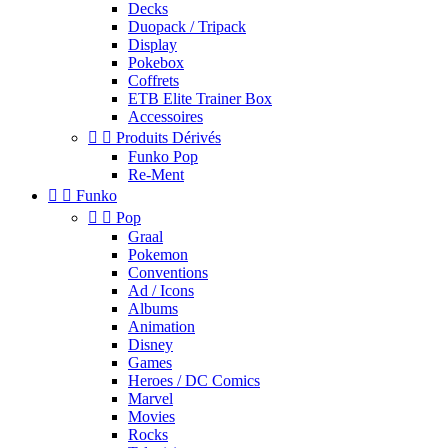
Decks
Duopack / Tripack
Display
Pokebox
Coffrets
ETB Elite Trainer Box
Accessoires


Produits Dérivés
Funko Pop
Re-Ment


Funko


Pop
Graal
Pokemon
Conventions
Ad / Icons
Albums
Animation
Disney
Games
Heroes / DC Comics
Marvel
Movies
Rocks