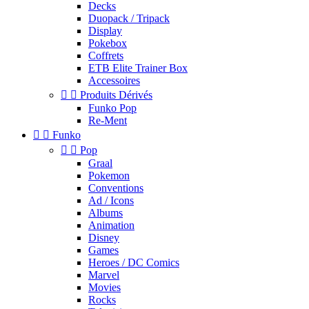
Decks
Duopack / Tripack
Display
Pokebox
Coffrets
ETB Elite Trainer Box
Accessoires


Produits Dérivés
Funko Pop
Re-Ment


Funko


Pop
Graal
Pokemon
Conventions
Ad / Icons
Albums
Animation
Disney
Games
Heroes / DC Comics
Marvel
Movies
Rocks