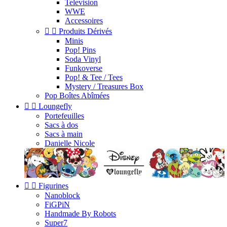
Television
WWE
Accessoires


Produits Dérivés
Minis
Pop! Pins
Soda Vinyl
Funkoverse
Pop! & Tee / Tees
Mystery / Treasures Box
Pop Boîtes Abîmées


Loungefly
Portefeuilles
Sacs à dos
Sacs à main
Danielle Nicole


Figurines
Nanoblock
FiGPiN
Handmade By Robots
Super7