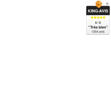
KING-AVIS
5 / 5
“Très bien”
1354 avis