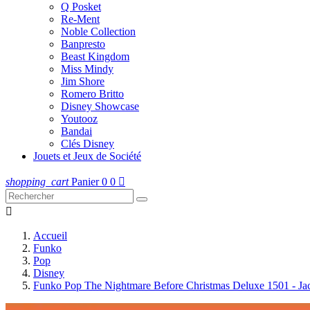
Q Posket
Re-Ment
Noble Collection
Banpresto
Beast Kingdom
Miss Mindy
Jim Shore
Romero Britto
Disney Showcase
Youtooz
Bandai
Clés Disney
Jouets et Jeux de Société
shopping_cart
Panier
0
0


Accueil
Funko
Pop
Disney
Funko Pop The Nightmare Before Christmas Deluxe 1501 - Jac