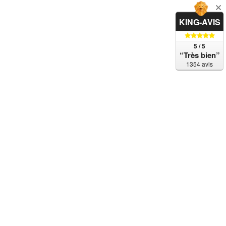
KING-AVIS
5 / 5
“Très bien”
1354 avis