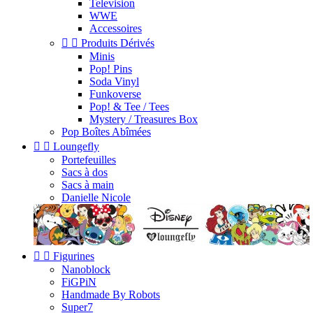
Television
WWE
Accessoires


Produits Dérivés
Minis
Pop! Pins
Soda Vinyl
Funkoverse
Pop! & Tee / Tees
Mystery / Treasures Box
Pop Boîtes Abîmées


Loungefly
Portefeuilles
Sacs à dos
Sacs à main
Danielle Nicole


Figurines
Nanoblock
FiGPiN
Handmade By Robots
Super7