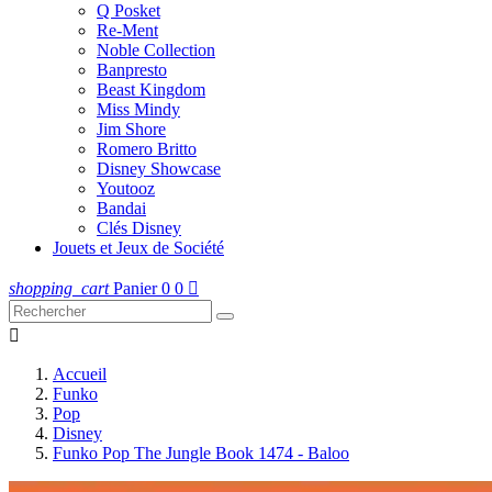
Q Posket
Re-Ment
Noble Collection
Banpresto
Beast Kingdom
Miss Mindy
Jim Shore
Romero Britto
Disney Showcase
Youtooz
Bandai
Clés Disney
Jouets et Jeux de Société
shopping_cart
Panier
0
0


Accueil
Funko
Pop
Disney
Funko Pop The Jungle Book 1474 - Baloo