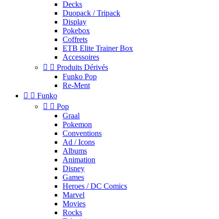
Decks
Duopack / Tripack
Display
Pokebox
Coffrets
ETB Elite Trainer Box
Accessoires


Produits Dérivés
Funko Pop
Re-Ment


Funko


Pop
Graal
Pokemon
Conventions
Ad / Icons
Albums
Animation
Disney
Games
Heroes / DC Comics
Marvel
Movies
Rocks