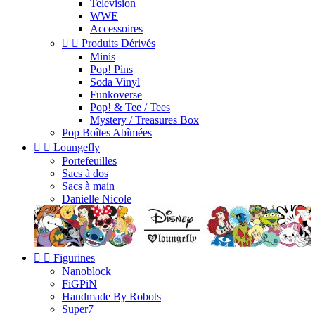
Television
WWE
Accessoires


Produits Dérivés
Minis
Pop! Pins
Soda Vinyl
Funkoverse
Pop! & Tee / Tees
Mystery / Treasures Box
Pop Boîtes Abîmées


Loungefly
Portefeuilles
Sacs à dos
Sacs à main
Danielle Nicole


Figurines
Nanoblock
FiGPiN
Handmade By Robots
Super7