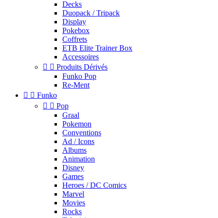
Decks
Duopack / Tripack
Display
Pokebox
Coffrets
ETB Elite Trainer Box
Accessoires


Produits Dérivés
Funko Pop
Re-Ment


Funko


Pop
Graal
Pokemon
Conventions
Ad / Icons
Albums
Animation
Disney
Games
Heroes / DC Comics
Marvel
Movies
Rocks