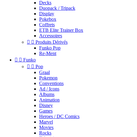
Decks
Duopack / Tripack
Display
Pokebox
Coffrets
ETB Elite Trainer Box
Accessoires


Produits Dérivés
Funko Pop
Re-Ment


Funko


Pop
Graal
Pokemon
Conventions
Ad / Icons
Albums
Animation
Disney
Games
Heroes / DC Comics
Marvel
Movies
Rocks