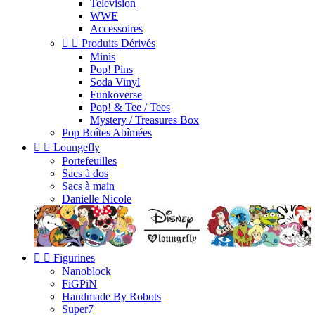
Television
WWE
Accessoires


Produits Dérivés
Minis
Pop! Pins
Soda Vinyl
Funkoverse
Pop! & Tee / Tees
Mystery / Treasures Box
Pop Boîtes Abîmées


Loungefly
Portefeuilles
Sacs à dos
Sacs à main
Danielle Nicole


Figurines
Nanoblock
FiGPiN
Handmade By Robots
Super7