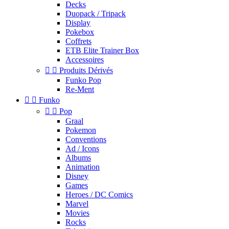
Decks
Duopack / Tripack
Display
Pokebox
Coffrets
ETB Elite Trainer Box
Accessoires


Produits Dérivés
Funko Pop
Re-Ment


Funko


Pop
Graal
Pokemon
Conventions
Ad / Icons
Albums
Animation
Disney
Games
Heroes / DC Comics
Marvel
Movies
Rocks