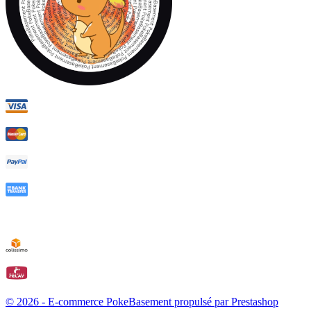
© 2026 - E-commerce PokeBasement propulsé par Prestashop