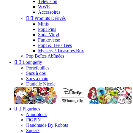
Television
WWE
Accessoires


Produits Dérivés
Minis
Pop! Pins
Soda Vinyl
Funkoverse
Pop! & Tee / Tees
Mystery / Treasures Box
Pop Boîtes Abîmées


Loungefly
Portefeuilles
Sacs à dos
Sacs à main
Danielle Nicole


Figurines
Nanoblock
FiGPiN
Handmade By Robots
Super7