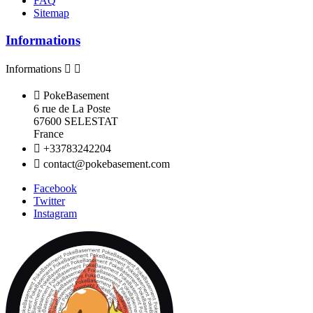
FAQ
Sitemap
Informations
Informations



PokeBasement
6 rue de La Poste
67600 SELESTAT
France

+33783242204

contact@pokebasement.com
Facebook
Twitter
Instagram