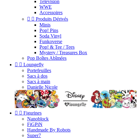
Television
WWE
Accessoires


Produits Dérivés
Minis
Pop! Pins
Soda Vinyl
Funkoverse
Pop! & Tee / Tees
Mystery / Treasures Box
Pop Boîtes Abîmées


Loungefly
Portefeuilles
Sacs à dos
Sacs à main
Danielle Nicole


Figurines
Nanoblock
FiGPiN
Handmade By Robots
Super7