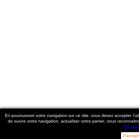
En poursuivant votre navigation sur ce site, vous devez accepter l’util
de suivre votre navigation, actualiser votre panier, vous reconnaitr
savoir p
J'accept