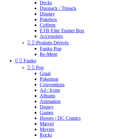
Decks
Duopack / Tripack
Display
Pokebox
Coffrets
ETB Elite Trainer Box
Accessoires


Produits Dérivés
Funko Pop
Re-Ment


Funko


Pop
Graal
Pokemon
Conventions
Ad / Icons
Albums
Animation
Disney
Games
Heroes / DC Comics
Marvel
Movies
Rocks